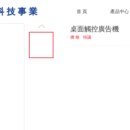
科 技 事 業
首 頁
產品中心
桌面觸控廣告機
價 格
待議