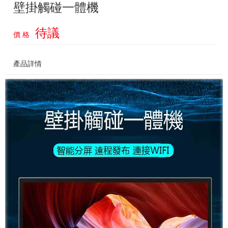
壁掛觸碰一體機
待議
價 格
產品詳情