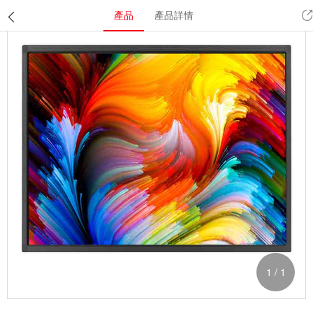
產品
產品詳情
1
/
1