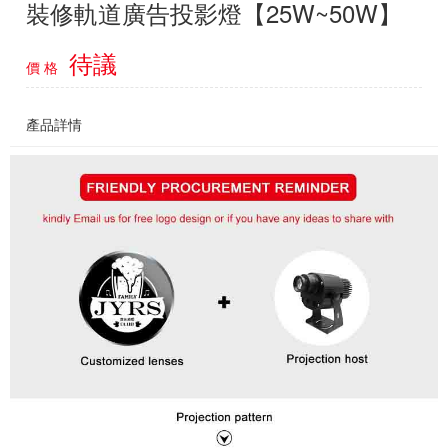
裝修軌道廣告投影燈【25W~50W】
待議
價 格
產品詳情