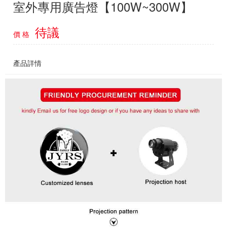
室外專用廣告燈【100W~300W】
待議
價 格
產品詳情