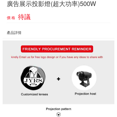
廣告展示投影燈(超大功率)500W
待議
價 格
產品詳情